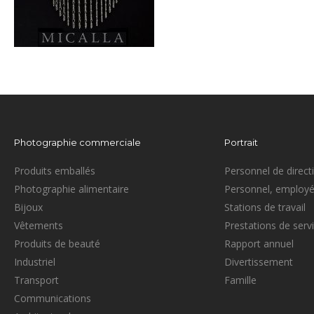
Photographie commerciale
Portrait
Produits emballés
Personnel de direct
Photographie alimentaire
Personnel, employé
Bijoux
Stations de travail
Vêtements
Prestations de serv
Produits de beauté
Rapport annuel
Industriel
Divertissement
Transport
Famille
Communications