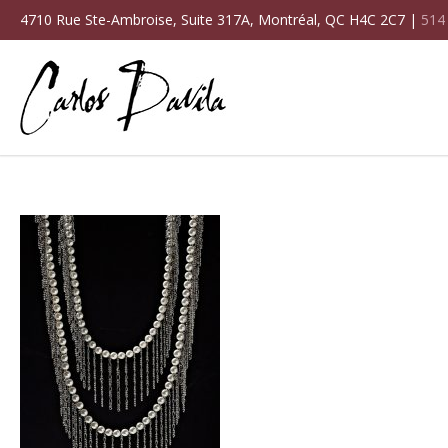
4710 Rue Ste-Ambroise, Suite 317A, Montréal, QC H4C 2C7 |
514