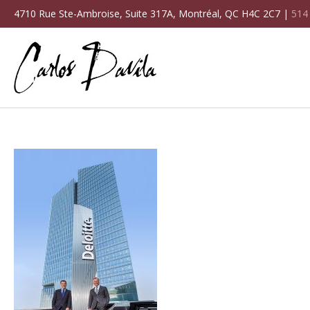
4710 Rue Ste-Ambroise, Suite 317A, Montréal, QC H4C 2C7 |
514