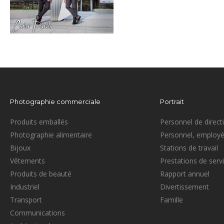
Photographie commerciale
Portrait
Produits emballés
Personnel de direct
Photographie alimentaire
Personnel, employé
Bijoux
Stations de travail
Vêtements
Prestations de serv
Produits de beauté
Rapport annuel
Industriel
Divertissement
Transport
Famille
Communications