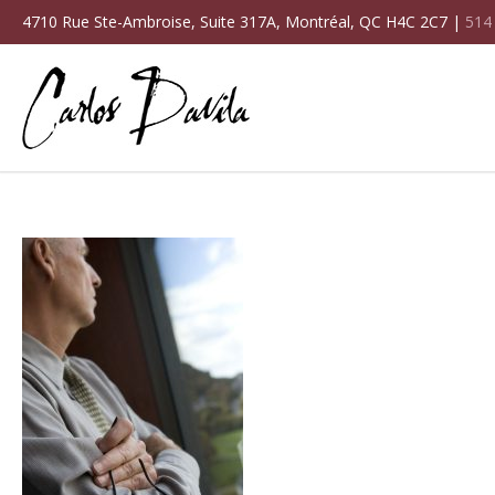
4710 Rue Ste-Ambroise, Suite 317A, Montréal, QC H4C 2C7 |
514