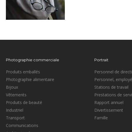
Photographie commerciale
Portrait
Produits emballés
Personnel de direct
Photographie alimentaire
Personnel, employé
Bijoux
Stations de travail
Vêtements
Prestations de serv
Produits de beauté
Rapport annuel
Industriel
Divertissement
Transport
Famille
Communications