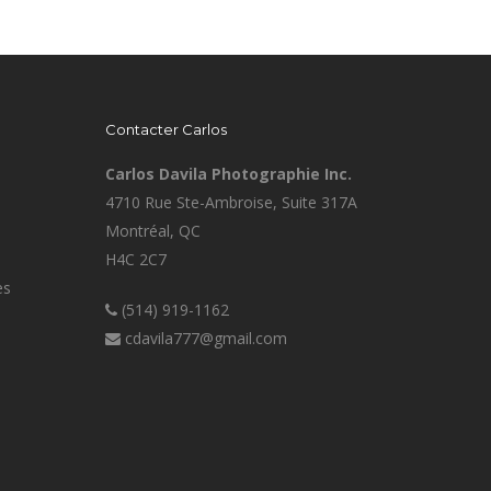
Contacter Carlos
Carlos Davila Photographie Inc.
4710 Rue Ste-Ambroise, Suite 317A
Montréal, QC
H4C 2C7
es
(514) 919-1162
cdavila777@gmail.com