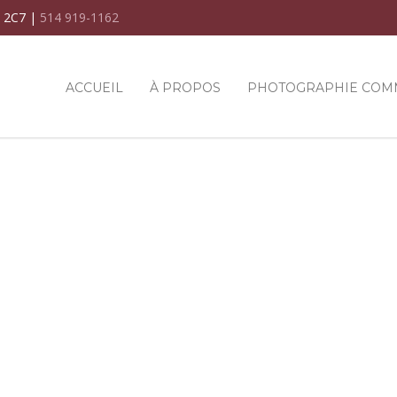
C 2C7 |
514 919-1162
ACCUEIL
À PROPOS
PHOTOGRAPHIE COM