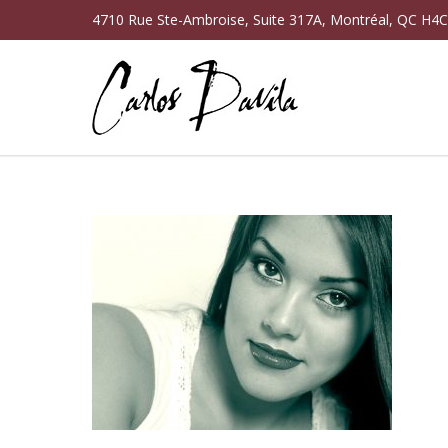
4710 Rue Ste-Ambroise, Suite 317A, Montréal, QC H4