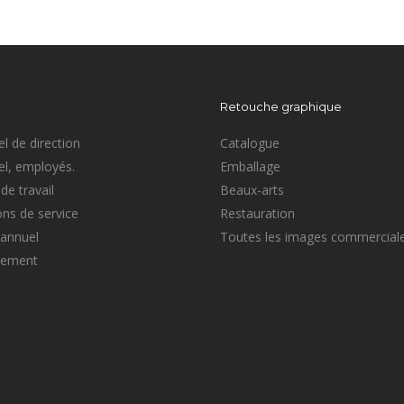
Retouche graphique
l de direction
Catalogue
l, employés.
Emballage
de travail
Beaux-arts
ons de service
Restauration
 annuel
Toutes les images commercial
sement