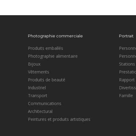
Photographie commerciale
Portrait
Produits emballés
Personne
Photographie alimentaire
Personne
Bijoux
Stations 
Vêtements
Prestati
Produits de beauté
Rapport
Industriel
Divertis
Transport
Famille
Communications
Architectural
Peintures et produits artistiques