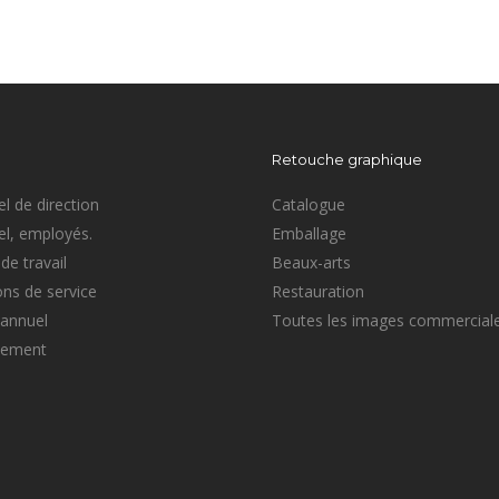
Retouche graphique
l de direction
Catalogue
l, employés.
Emballage
de travail
Beaux-arts
ons de service
Restauration
 annuel
Toutes les images commercial
sement