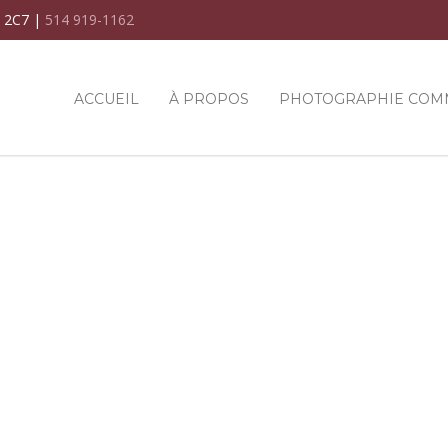
C 2C7 |
514 919-1162
ACCUEIL
À PROPOS
PHOTOGRAPHIE COM