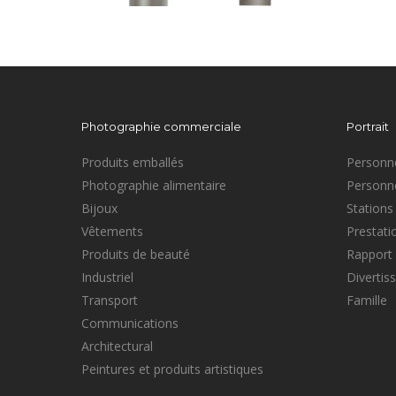
Photographie commerciale
Portrait
Produits emballés
Personne
Photographie alimentaire
Personne
Bijoux
Stations 
Vêtements
Prestati
Produits de beauté
Rapport
Industriel
Divertis
Transport
Famille
Communications
Architectural
Peintures et produits artistiques