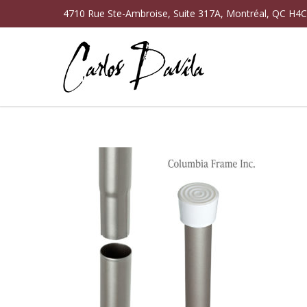
4710 Rue Ste-Ambroise, Suite 317A, Montréal, QC H4